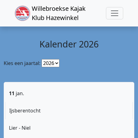
Willebroekse Kajak
Klub Hazewinkel
Kalender 2026
Kies een jaartal:
11
jan.
Ijsberentocht
Lier - Niel