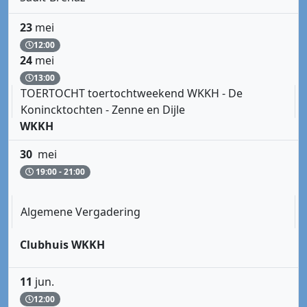
23
mei
12:00
24
mei
13:00
TOERTOCHT toertochtweekend WKKH - De
Konincktochten - Zenne en Dijle
WKKH
30
mei
19:00 - 21:00
Algemene Vergadering
Clubhuis WKKH
11
jun.
12:00