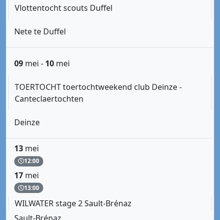
Vlottentocht scouts Duffel
Nete te Duffel
09
mei
-
10
mei
TOERTOCHT toertochtweekend club Deinze -
Canteclaertochten
Deinze
13
mei
12:00
17
mei
13:00
WILWATER stage 2 Sault-Brénaz
Sault-Brénaz